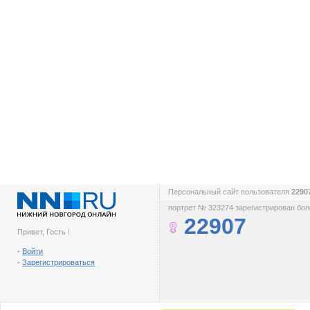
Персональный сайт пользователя
2290
портрет № 323274 зарегистрирован боле
22907
Привет, Гость !
-
Войти
-
Зарегистрироваться