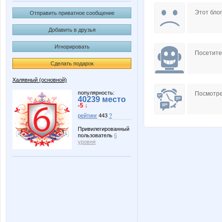
городские просторы
ольгунч
Этот блог
Отправить приватное сообщение
Добавить в друзья
Игнорировать
Посетит
Сделать подарок
Халявный (основной)
популярность:
Посмотре
40239 место
-5 ↓
рейтинг
443
?
Привилегированный
пользователь
6
уровня