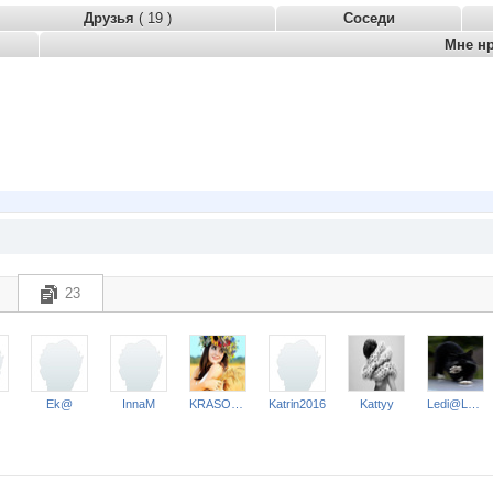
Друзья
( 19 )
Соседи
Мне н
23
J
Ek@
InnaM
KRASOTKA_N
Katrin2016
Kattyy
Ledi@Lenk@