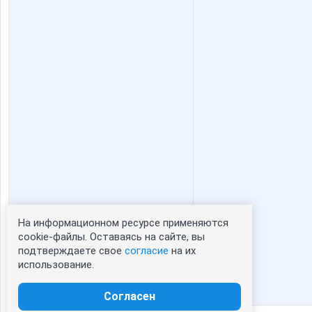
На информационном ресурсе применяются
Статистика портрета:
cookie-файлы. Оставаясь на сайте, вы
подтверждаете свое
согласие
на их
сейчас просматривают портрет - 0
использование.
зарегистрированные пользователи
посетившие портрет за 7 дней - 0
Согласен