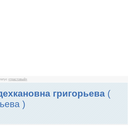
статус
«трастовый»
дехкановна григорьева
(
ьева )