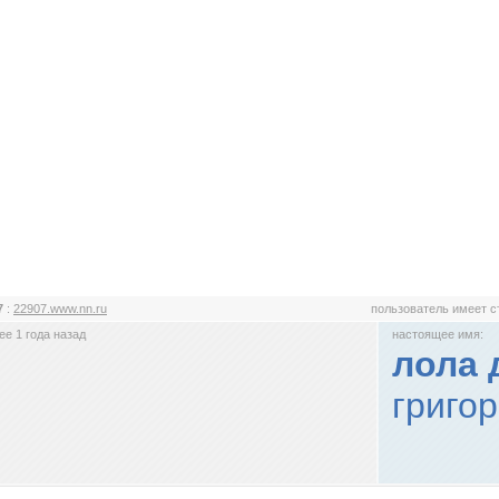
7
:
22907.www.nn.ru
пользователь имеет 
е 1 года назад
настоящее имя:
лола 
григор