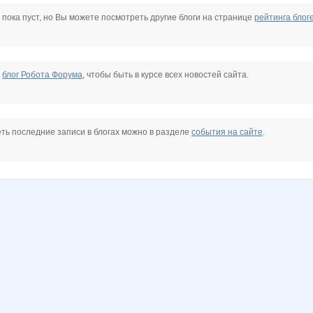
ик
Алёна 00602
Конный эко-клуб Ассамблея
Косметолог_массажист
КсанОк
Наращивание ногтей СОРМОВО
Просто Подарок
 пока пуст, но Вы можете посмотреть другие блоги на странице
рейтинга блог
е
блог Робота Форума
, чтобы быть в курсе всех новостей сайта.
ть последние записи в блогах можно в разделе
события на сайте
.