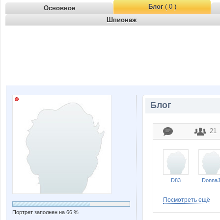
Блог
( 0 )
Основное
Шпионаж
Блог
21
D83
Donna
Посмотреть ещё
Портрет заполнен на 66 %