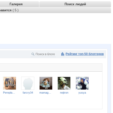
Галерея
Поиск людей
равится
( 5 )
Рейтинг топ-50 блоггеров
Pereplanirovka
farcry34
mamagordeya
nejtron
yusya